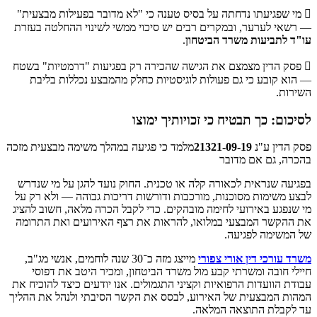
 מי שפגיעתו נדחתה על בסיס טענה כי "לא מדובר בפעילות מבצעית"
— רשאי לערער, ובמקרים רבים יש סיכוי ממשי לשינוי ההחלטה בעזרת
עו"ד לתביעות משרד הביטחון
.
 פסק הדין מצמצם את הגישה שהכירה רק בפגיעות "דרמטיות" בשטח
— הוא קובע כי גם פעולות לוגיסטיות כחלק מהמבצע נכללות בליבת
השירות.
לסיכום: כך תבטיח כי זכויותיך ימוצו
פסק הדין ע"נ
21321-09-19
מלמד כי פגיעה במהלך משימה מבצעית מזכה
בהכרה, גם אם מדובר
בפגיעה שנראית לכאורה קלה או טכנית. החוק נועד להגן על מי שנדרש
לבצע משימות מסוכנות, מורכבות ודורשות דריכות גבוהה — ולא רק על
מי שנפגע באירועי לחימה מובהקים. כדי לקבל הכרה מלאה, חשוב להציג
את ההקשר המבצעי במלואו, להראות את רצף האירועים ואת התרומה
של המשימה לפגיעה.
משרד עורכי דין אורי צפורי
מייצג מזה כ־30 שנה לוחמים, אנשי מג"ב,
חיילי חובה ומשרתי קבע מול משרד הביטחון, ומכיר היטב את דפוסי
עבודת הוועדות הרפואיות וקציני התגמולים. אנו יודעים כיצד להוכיח את
המהות המבצעית של האירוע, לבסס את הקשר הסיבתי ולנהל את ההליך
עד לקבלת התוצאה המלאה.