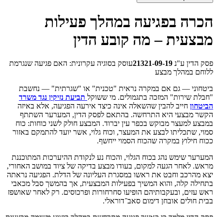
הכרה בפגיעה במהלך פעילות
מבצעית – מה קובע הדין
פסק הדין ע"נ
21321-09-19
עוסק בסוגיה עקרונית: האם פגיעה שנגרמת
ללוחם במהלך מבצע
ביטחוני — גם אם במקרה נראית "טכנית" או "שגרתית" — נחשבת
"חבלת שירות" המזכה בתגמולים. מי ששוקל
תביעת נזיקין נגד משרד
הביטחון
חייב להבין שהשאלה אינה כיצד אירעה הפגיעה, אלא באיזה
הקשר מבצעי היא התרחשה. בהתאם לפסק הדין, המערער השתתף
במבצע למעצר מבוקש בכפר עין יברוד. המבצע חולק לשני כוחות: כוח
סמוי, שתכליתו לבצע את המעצר, וכוח גלוי, אשר יועד להתמקם באזור
ככוח חילוץ במקרה שהכוח הסמוי ייחשף.
המערער שימש נהג בכוח הגלוי, והכוח נע לנקודת ההיערכות המתוכננת
מראש. לאחר הגעה למקום, בעודו מבצע בדיקה של ציוד במושב האחורי,
יצא מהרכב וחבט את ראשו במסגרת העליונה של הדלת. הפגיעה נראתה
בתחילה קלה, והוא המשיך בפעילות המבצעית, אך בהמשך סבל מכאבי
ראש עזים, ובעקבותיהם הופיעו סחרחורות ופרכוסים. רק לאחר שאושפז
בבית חולים אובחן דימום סאב־דוראלי.