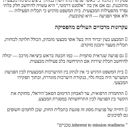
פסק הדין מלמד כי כאשר פגיעה מתרחשת במהלך ביצוע משימה מבצעית
מתוכננת, גם אם אין בה "אלמנט דרמטי," היא עשויה להיחשב חלק בלתי
נפרד מהפעילות המבצעית. בית המשפט מדגיש כי תכלית הפעילות —
ולא אופי הפגיעה — היא שקובעת.
עקרונות מרכזיים העולים מהפסיקה
 המבצע בעין יברוד היה בעל אופי מבצעי מובהק, הכולל חלוקה לכוחות,
תכלית מעצר ותכנון מוקדם.
 גם פגיעה שנראית סתמית — כמו חבטה בראש ביציאה מרכב — יכולה
להיחשב חבלת שירות אם התרחשה בלב פעילות מבצעית.
 בית המשפט הדגיש כי אין לנתק בין ההיערכות המבצעית לבין הפגיעה:
המערער היה בכוח גלוי, בנקודת היערכות מוגדרת, ובתוך תפקידו
המבצעי.
 ההחמרה הרפואית, עד לאבחון הדימום הסאב־דוראלי, מחזקת את
הקשר בין הפגיעה לבין התרחשותה במסגרת המבצע.
 דחייה של פגיעות מסוג זה פוגעת בתכלית החוק, שכן לוחמים חשופים
גם לסיכונים
" inherent to mission readiness.טכניים"