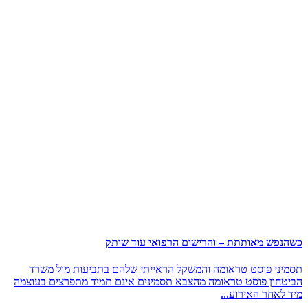
כשהנפש מאותתת – והרישום הרפואי עוד שותק
תסמיני פוסט טראומה והמשקל הראייתי שלהם בתביעות מול משרד
הביטחון פוסט טראומה מהצבא תסמינים אינם תמיד מתפרצים בעוצמה
מיד לאחר האירוע...