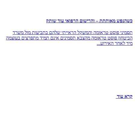
כשהנפש מאותתת – והרישום הרפואי עוד שותק
תסמיני פוסט טראומה והמשקל הראייתי שלהם בתביעות מול משרד
הביטחון פוסט טראומה מהצבא תסמינים אינם תמיד מתפרצים בעוצמה
מיד לאחר האירוע...
קרא עוד