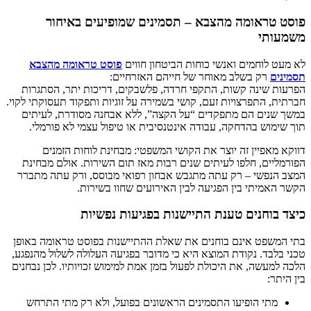
פוסט טראומה מהצבא – תסמינים שמופיעים באיחור
משמעותי
לא מעט לוחמים ואנשי כוחות הביטחון חווים
פוסט טראומה מהצבא
תסמינים
רק בשלב מאוחר של חייהם האזרחיים:
הפרעות שינה קשות, התקפי חרדה, פלשבקים, דריכות יתר, הסתגרות
חברתית, התפרצויות זעם, קושי בשמירה על זוגיות ותפקוד תעסוקתי לקוי.
במשך שנים הם מתפקדים “על הקצה”, ללא אבחנה מסודרת, לעיתים
תוך שימוש בהדחקה, עבודה אינטנסיבית או טיפול עצמי לא פורמלי.
דווקא מאפיין זה יוצר את הקושי המשפטי: מבחינת לוחות הזמנים
הפורמליים, חלפו לעיתים שנים רבות מאז תום השירות. אולם מבחינת
המצב הנפשי – רק עתה מתגבש אבחון רפואי מבוסס, ורק עתה מתברר
הקשר האמיתי בין הפגיעה לבין האירועים שחוו בשירות.
כיצד בוחנים טענת התיישנות בפגיעות נפשיות
בתי המשפט אינם בוחנים את שאלת ההתיישנות בפוסט טראומה באופן
טכני בלבד. נקודת המוצא היא כי מדובר בפגיעה העלולה לשלול מהנפגע,
הלכה למעשה, את היכולת לפעול בזמן אמת למימוש זכויותיו. לכן נבחנים
בין היתר:
מתי הופיעו התסמינים הראשונים בפועל, ולא רק מתי התרחש