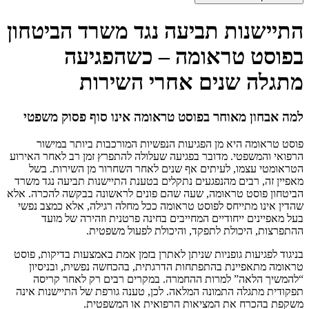
התיישנות תביעה נגד משרד הביטחון
בפוסט טראומה – כשהפגיעה
מתגלה שנים אחרי השירות
למה אבחון מאוחר בפוסט טראומה אינו סוף פסוק משפטי
פוסט טראומה היא מן הפגיעות הנפשיות המורכבות ביותר במישור
הרפואי והמשפטי. מדובר בפגיעה שעלולה להתפרץ זמן רב לאחר האירוע
הטראומטי עצמו, לעיתים אף שנים לאחר השחרור מן השירות. בשל
מאפיין זה, רבים מהנפגעים נתקלים בטענת התיישנות תביעה נגד משרד
הביטחון פוסט טראומה, שעה שהם פונים לראשונה בבקשה להכרה. אלא
שהדין אינו מתייחס לפוסט טראומה ככל מחלה רגילה, אלא כמצב נפשי
בעל מאפיינים ייחודיים המחייבים בחינה פרטנית וזהירה של מועד
ההתפרצות, היכולת לתפקד, והיכולת לפעול משפטית.
בניגוד לפגיעות גופניות שניתן לאתרן בזמן אמת באמצעות בדיקות, פוסט
טראומה מתאפיינת בהתפתחות הדרגתית, בהכחשה נפשית, ובניסיון
“להמשיך הלאה” למרות ההחמרה. במקרים רבים רק לאחר קריסה
תפקודית מתגלה התמונה המלאה. לכן, טענה גורפת של התיישנות אינה
משקפת בהכרח את המציאות הרפואית או המשפטית.