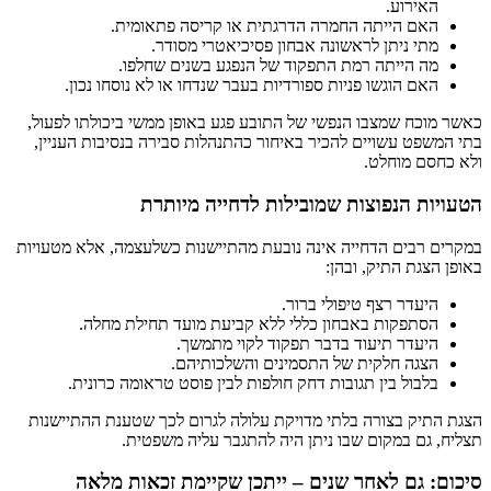
האירוע.
האם הייתה החמרה הדרגתית או קריסה פתאומית.
מתי ניתן לראשונה אבחון פסיכיאטרי מסודר.
מה הייתה רמת התפקוד של הנפגע בשנים שחלפו.
האם הוגשו פניות ספורדיות בעבר שנדחו או לא נוסחו נכון.
כאשר מוכח שמצבו הנפשי של התובע פגע באופן ממשי ביכולתו לפעול,
בתי המשפט עשויים להכיר באיחור כהתנהלות סבירה בנסיבות העניין,
ולא כחסם מוחלט.
הטעויות הנפוצות שמובילות לדחייה מיותרת
במקרים רבים הדחייה אינה נובעת מהתיישנות כשלעצמה, אלא מטעויות
באופן הצגת התיק, ובהן:
היעדר רצף טיפולי ברור.
הסתפקות באבחון כללי ללא קביעת מועד תחילת מחלה.
היעדר תיעוד בדבר תפקוד לקוי מתמשך.
הצגה חלקית של התסמינים והשלכותיהם.
בלבול בין תגובות דחק חולפות לבין פוסט טראומה כרונית.
הצגת התיק בצורה בלתי מדויקת עלולה לגרום לכך שטענת ההתיישנות
תצליח, גם במקום שבו ניתן היה להתגבר עליה משפטית.
סיכום: גם לאחר שנים – ייתכן שקיימת זכאות מלאה