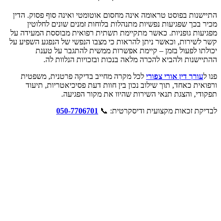
התיישנות בפוסט טראומה אינה מחסום אוטומטי ואינה סוף פסוק. הדין
מכיר בכך שפגיעות נפשיות מתנהלות בלוחות זמנים שונים לחלוטין
מפגיעות גופניות. כאשר מתקיימת תשתית רפואית מבוססת המעידה על
קשר לשירות, וכאשר ניתן להראות כי מצבו הנפשי של הנפגע השפיע על
יכולתו לפעול בזמן – קיימת אפשרות ממשית להתגבר על טענת
ההתיישנות ולהביא להכרה מלאה בנכות ובזכויות הנלוות לה.
פנו ל
עורך דין אורי צפורי
לכל מקרה מחייב בדיקה פרטנית, משפטית
ורפואית כאחד, תוך שילוב נכון בין חוות דעת פסיכיאטריות, תיעוד
תפקודי, והצגת תנאי השירות שהיוו את מקור הפגיעה.
לבדיקת זכאות מקצועית ודיסקרטית: 📞
050-7706701