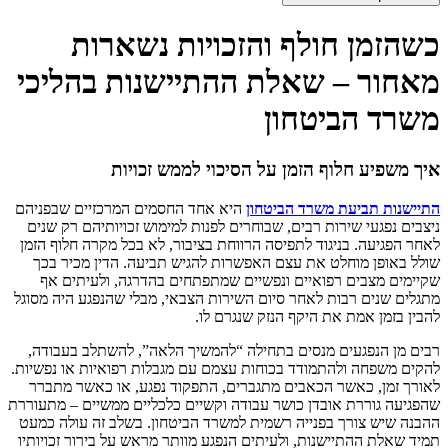
כשהזמן חולף והזכויות נשארות
מאחור – שאלת ההתיישנות בהליכי
משרד הביטחון
איך משפיע חלוף הזמן על הסיכוי לממש זכויות
התיישנות תביעת משרד הביטחון
היא אחד החסמים המרכזיים שבפניהם
ניצבים נפגעי שירות רבים, שבוחרים לפנות למימוש זכויותיהם רק שנים
לאחר הפגיעה. בניגוד לתפיסה הרווחת בציבור, לא בכל מקרה חלוף הזמן
שולל באופן מוחלט את עצם האפשרות להגיש תביעה. הדין מכיר בכך
שקיימים מצבים רפואיים ונפשיים שמתפתחים בהדרגה, ולעיתים אף
מתגלים שנים רבות לאחר סיום השירות הצבאי, מבלי שהנפגע היה מסוגל
להבין בזמן אמת את היקף הנזק שנגרם לו.
רבים מן הנפגעים מנסים בתחילה “להמשיך הלאה”, להשתלב בעבודה,
להקים משפחה ולהתמודד בכוחות עצמם עם מגבלות רפואיות או נפשיות.
לאורך זמן, כאשר הכאבים מתגברים, התפקוד נפגע, או כאשר מתברר
שהפגיעה גוררת אובדן כושר עבודה וקשיים כלכליים ממשיים – מתעוררת
ההבנה שיש צורך בפנייה רשמית למשרד הביטחון. בשלב זה עולה כמעט
תמיד שאלת ההתיישנות, ולעיתים הנפגע מוותר מראש על בירור זכויותיו