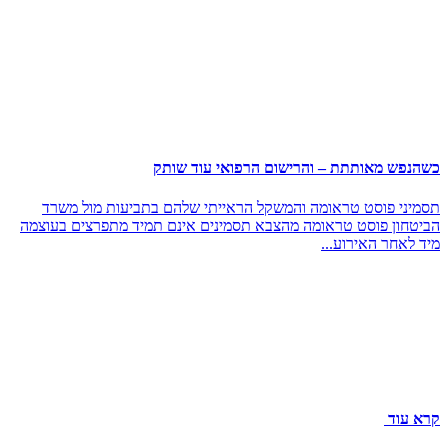
כשהנפש מאותתת – והרישום הרפואי עוד שותק
תסמיני פוסט טראומה והמשקל הראייתי שלהם בתביעות מול משרד
הביטחון פוסט טראומה מהצבא תסמינים אינם תמיד מתפרצים בעוצמה
מיד לאחר האירוע...
קרא עוד