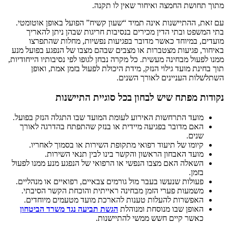
מתוך תחושת החמצה ואיחור שאין לו תקנה.
עם זאת, ההתיישנות אינה תמיד “שעון קשיח” הפועל באופן אוטומטי.
בתי המשפט ובתי הדין מכירים בנסיבות חריגות שבהן ניתן להאריך
מועדים, במיוחד כאשר מדובר בפגיעות נפשיות, מחלות שהתפרצו
באיחור, פגיעות מצטברות או מצבים שבהם מצבו של הנפגע בפועל מנע
ממנו לפעול מבחינה מעשית. כל מקרה נבחן לגופו לפי נסיבותיו הייחודיות,
תוך בחינת מועד גילוי הנזק, מידת היכולת לפעול בזמן אמת, ואופן
השתלשלות העניינים לאורך השנים.
נקודות מפתח שיש לבחון בכל סוגיית התיישנות
מועד התרחשות האירוע לעומת המועד שבו התגלה הנזק בפועל.
האם מדובר בפגיעה מיידית או בנזק שהתפתח בהדרגה לאורך
שנים.
קיומו של תיעוד רפואי מתקופת השירות או בסמוך לאחריו.
מועד האבחון הראשון והקשר בינו לבין תנאי השירות.
השאלה האם מצבו הנפשי או הרפואי של הנפגע מנע ממנו לפעול
בזמן.
פעולות שנעשו בעבר מול גורמים צבאיים, רפואיים או מנהליים.
משמעות פערי הזמן מבחינה ראייתית והוכחת הקשר הסיבתי.
האפשרות להעלות טענות להארכת מועד מטעמים מיוחדים.
האופן שבו מנוסחת ומנוהלת
הגשת תביעה נגד משרד הביטחון
כאשר קיים חשש ממשי להתיישנות.