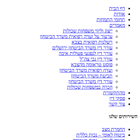
דף הבית
אודות
תחומי התמחות
מאמרים
ייצוג וליווי משפחות שכולות
ערעור על ועדה רפואית משרד הביטחון
רשלנות רפואית בצבא
עורך דין משרד הביטחון ירושלים
עורך דין לנפגעי פעולות איבה
עורך דין נכי צה"ל
פוסט טראומה מהצבא
ועדה רפואית משרד הביטחון
תביעת משרד הביטחון
עורך דין משרד הביטחון
הכרה במשפחות שכולות
מהתקשורת
פסקי דין
צור קשר
השירותים שלנו
החמרת מצב
ביטוח לאומי – נכות כללית