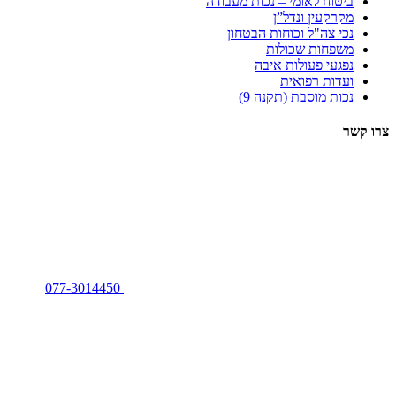
ביטוח לאומי – נכות מעבודה
מקרקעין ונדל”ן
נכי צה"ל וכוחות הבטחון
משפחות שכולות
נפגעי פעולות איבה
ועדות רפואית
נכות מוסבת (תקנה 9)
צרו קשר
077-3014450