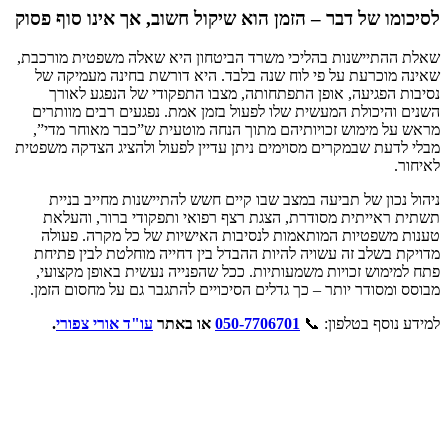
לסיכומו של דבר – הזמן הוא שיקול חשוב, אך אינו סוף פסוק
שאלת ההתיישנות בהליכי משרד הביטחון היא שאלה משפטית מורכבת,
שאינה מוכרעת על פי לוח שנה בלבד. היא דורשת בחינה מעמיקה של
נסיבות הפגיעה, אופן התפתחותה, מצבו התפקודי של הנפגע לאורך
השנים והיכולת המעשית שלו לפעול בזמן אמת. נפגעים רבים מוותרים
מראש על מימוש זכויותיהם מתוך הנחה מוטעית ש”כבר מאוחר מדי”,
מבלי לדעת שבמקרים מסוימים ניתן עדיין לפעול ולהציג הצדקה משפטית
לאיחור.
ניהול נכון של תביעה במצב שבו קיים חשש להתיישנות מחייב בניית
תשתית ראייתית מסודרת, הצגת רצף רפואי ותפקודי ברור, והעלאת
טענות משפטיות המותאמות לנסיבות האישיות של כל מקרה. פעולה
מדויקת בשלב זה עשויה להיות ההבדל בין דחייה מוחלטת לבין פתיחת
פתח למימוש זכויות משמעותיות. ככל שהפנייה נעשית באופן מקצועי,
מבוסס ומסודר יותר – כך גדלים הסיכויים להתגבר גם על מחסום הזמן.
למידע נוסף בטלפון: 📞
050-7706701
או באתר
עו"ד אורי צפורי
.