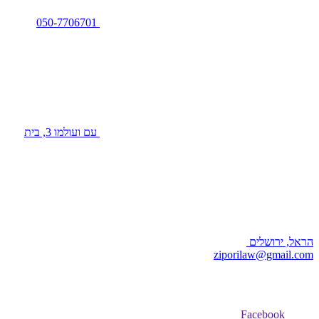
050-7706701
עם ועולמו 3, בית
הראל, ירושלים
ziporilaw@gmail.com
Facebook