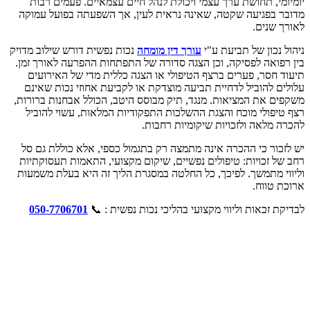
יומיומי, תחושת ערך עצמי ויכולת לנהל חיים עצמאיים. פעמים רבות
מדובר בפגיעה שקטה, שאינה נראית לעין, אך השפעתה בפועל עמוקה
לאורך שנים.
ניהול נכון של תביעת ע"י
עורך דין מומחה
נכות נפשית דורש שילוב מדויק
בין רפואה לפסיקה, וכן הצגה סדורה של התפתחות ההפרעה לאורך זמן.
תיעוד חסר, פערים ברצף הטיפולי או הצגה כללית מדי של האירועים
עלולים להוביל לדחיית תביעה מוצדקת או לקביעת אחוזי נכות שאינם
משקפים את המציאות. מנגד, תיק מבוסס היטב, הכולל אבחנות ברורות,
רצף טיפולי מוכח והצגת ההשלכות התפקודיות המלאות, עשוי להוביל
להכרה מלאה ולזכויות שיקומיות רחבות.
יש לזכור כי ההכרה אינה מתמצה רק בתגמול כספי, אלא כוללת גם סל
רחב של זכויות: טיפולים נפשיים, שיקום מקצועי, התאמות תעסוקתיות
וליווי מתמשך. לפיכך, כל החלטה במסגרת הליך זה היא בעלת משמעות
ארוכת טווח.
לבדיקת זכאות וליווי מקצועי בהליכי נכות נפשית : 📞
050-7706701