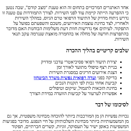
אחד האתגרים המרכזיים בתחום זה הוא טענת “מצב קודם”, שבה נטען
כי ההפרעה הייתה קיימת עוד לפני השירות. לצורך התמודדות עם טענה זו
נדרש ניתוח מדויק של התיעוד הרפואי טרם הגיוס, במהלך השירות
ולאחריו, לצד בחינת עוצמת האירועים, משכם והשפעתם בפועל על
התפקוד. לעיתים אף נדרשות חוות דעת משלימות הבוחנות האם מדובר
בהתפרצות חדשה של מחלה או בהחמרה מואצת שנגרמה עקב תנאי
השירות.
שלבים קריטיים בהליך ההכרה
יצירת תיעוד רפואי פסיכיאטרי עדכני ומדויק
בניית רצף טיפולי מתועד לאורך זמן
הצגת אירועים חריגים במסגרת השירות
בדיקה בפני
ועדה רפואית נפשית משרד הביטחון
קביעת אחוזי נכות לפי תקנות הנכים
בחינת הזכאות לתגמול, שיקום וטיפולים
אפשרות לערעור על קביעות הוועדה במידת הצורך
לסיכומו של דבר
נכויות נפשיות הן מן המורכבות ביותר להוכחה מבחינה משפטית, אך גם
מן המשמעותיות ביותר מבחינת השלכותיהן על חיי הנפגע. מדובר בפגיעות
המשפיעות באופן ישיר על תעסוקה, זוגיות, קשרים חברתיים, תפקוד