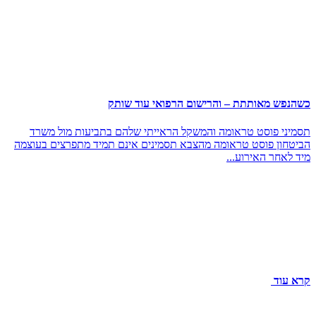
כשהנפש מאותתת – והרישום הרפואי עוד שותק
תסמיני פוסט טראומה והמשקל הראייתי שלהם בתביעות מול משרד
הביטחון פוסט טראומה מהצבא תסמינים אינם תמיד מתפרצים בעוצמה
מיד לאחר האירוע...
קרא עוד