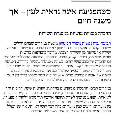
כשהפגיעה אינה נראית לעין – אך
משנה חיים
ההכרה בנכויות נפשיות במסגרת השירות
תביעת נכות נפשית משרד הביטחון
מוגשת במקרים שבהם חיילים,
משרתי קבע או אנשי כוחות הביטחון לוקים בהפרעות נפשיות כתוצאה
ישירה או עקיפה מן השירות הצבאי. מדובר בהפרעות כדוגמת
פוסט־טראומה, דיכאון קשה, הפרעות חרדה, הפרעות הסתגלות ולעיתים
גם החמרה של מצב נפשי קודם. בשונה מפגיעות גופניות ברורות, הפגיעה
הנפשית מאופיינת בקשיי אבחון, בהתפרצות מאוחרת ובפער מובנה בין
מועד השירות למועד הפנייה לטיפול. מבחינה משפטית, אין די בעצם
קיומה של אבחנה פסיכיאטרית – יש להוכיח קשר סיבתי ברור בין תנאי
השירות לבין התפרצות ההפרעה והשלכותיה התפקודיות.
במקרים רבים, התסמינים מופיעים בהדרגה: הפרעות שינה, דריכות יתר,
התקפי חרדה, הסתגרות חברתית, ירידה בתפקוד בעבודה וקשיים בזוגיות.
לא אחת, הנפגע ממשיך לשרת תקופה ארוכה תוך ניסיון “להחזיק מעמד”,
ורק לאחר החמרה משמעותית מתבצעת פנייה מסודרת לאבחון. פער זה
בין מועד האירועים לבין מועד האבחון יוצר קושי ראייתי, אך אינו שולל
הכרה כאשר נבנית תשתית רפואית ומשפטית מדויקת.