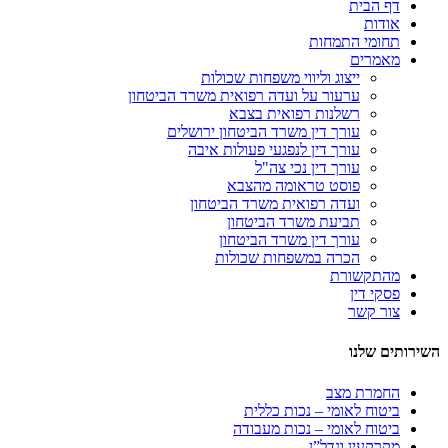
דף הבית
אודות
תחומי התמחות
מאמרים
ייצוג וליווי משפחות שכולות
ערעור על ועדה רפואית משרד הביטחון
רשלנות רפואית בצבא
עורך דין משרד הביטחון ירושלים
עורך דין לנפגעי פעולות איבה
עורך דין נכי צה"ל
פוסט טראומה מהצבא
ועדה רפואית משרד הביטחון
תביעת משרד הביטחון
עורך דין משרד הביטחון
הכרה במשפחות שכולות
מהתקשורת
פסקי דין
צור קשר
השירותים שלנו
החמרת מצב
ביטוח לאומי – נכות כללית
ביטוח לאומי – נכות מעבודה
מקרקעין ונדל”ן