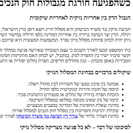
כשהפגיעה חורגת מגבולות חוק הנכים
הגבול הדק בין אחריות נזיקית לאחריות שיקומית
תביעת נזיקין נגד משרד הביטחון היא מסלול חריג ויוצא דופן בדין הישראל
רגילה. הדין יצר הבחנה ברורה בין אחריות המדינה כלפי חייליה במישור ה
ניתן יהיה לבחון פתיחת מסלול נזיקי נפרד. המשמעות המעשית היא שרובם 
בתי המשפט קבעו לאורך השנים כי עצם העובדה שאירעה פגיעה במהלך השיר
וקשר סיבתי ישיר בין ההפרה לנזק. במקביל, יש לבחון האם מתקיימת חסינ
הסבירות באופן מובהק – כגון מחדלים חריפים, הפרת נהלים יסודית או הת
שיקולים מרכזיים בבחינת המסלול הנזיקי
אבחנה בין סיכון טבעי של השירות לבין מחדל רשלני.
קיומה של חובת זהירות קונקרטית כלפי החייל.
הוכחת הפרה ברורה של נהלים או סטנדרט התנהגות סביר.
קיומו של נזק שאינו מכוסה במלואו במסלול השיקומי.
בחינת שאלת החסינות של המדינה במצבים מבצעיים.
שקילת יתרונות וחסרונות בין מסלול חוק הנכים למסלול אזרחי.
בחינת הצורך בליווי של
עורך דין תביעה נגד משרד הביטחון
לצורך קב
לסיכומו של דבר – לא כל פגיעה מצדיקה מסלול נזיקי