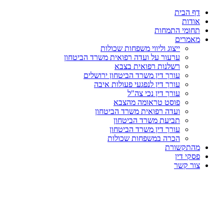
דף הבית
אודות
תחומי התמחות
מאמרים
ייצוג וליווי משפחות שכולות
ערעור על ועדה רפואית משרד הביטחון
רשלנות רפואית בצבא
עורך דין משרד הביטחון ירושלים
עורך דין לנפגעי פעולות איבה
עורך דין נכי צה"ל
פוסט טראומה מהצבא
ועדה רפואית משרד הביטחון
תביעת משרד הביטחון
עורך דין משרד הביטחון
הכרה במשפחות שכולות
מהתקשורת
פסקי דין
צור קשר