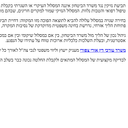
תביעת נזיקין נגד משרד הביטחון איננה המסלול העיקרי או השגרתי בקבלת 
טיפול רפואי והטבות נלוות. המסלול הנזיקי שמור למקרים חריגים, שבהם 
בחירה שגויה במסלול עלולה להביא לתוצאה הפוכה מזו המקווה: דחיית תבי
פתיחת הליך אזרחי, נדרשת בחינה משפטית מדוקדקת של נסיבות המקרה, של
ניהול נכון של הליך מול משרד הביטחון, בין אם במסלול שיקומי ובין אם במס
אסטרטגית, ובעלת השלכות כלכליות ארוכות טווח על עתידו של הנפגע.
משרד עורכי דין אורי צפורי
מעניק ייעוץ וליווי משפטי לנכי צה"ל לאורך כל 
לבדיקה מקצועית של המסלול המתאים ולקבלת החלטה נכונה כבר בשלב הר