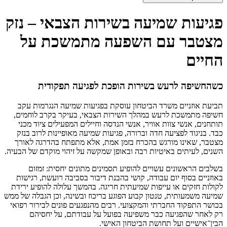
פגיעות שמיעה בשירות הצבאי – נזק
מצטבר עם השפעה מתמשכת על
החיים
כשהחשיפה לרעש בשירות הופכת לפגיעה תפקודית
תביעת אוזניים משרד הביטחון עוסקת בפגיעות שמיעה הנגרמות עקב
חשיפה מתמשכת לרעש במהלך השירות הצבאי, בעיקר בקרב לוחמים,
תותחנים, אנשי צוות אוויר, אנשי הנדסה וחיילים המפעילים ציוד מכני
כבד. בניגוד לפציעה חדה וברורה, פגיעות שמיעה מאופיינות לרוב בנזק
מצטבר, שאינו מורגש בהכרח בזמן אמת, אלא מתפתח בהדרגה לאורך
השנים, לעיתים באיטיות רבה ובאופן שמקשה על זיהוי מוקדם של הבעיה.
בשלבים הראשונים עשויים להופיע תסמינים מתונים יחסית: זמזום
באוזניים בסוף יום עבודה, קושי בהבנת דיבור בסביבה רועשת, רגישות
לקולות חזקים או עייפות שמיעתית חריגה. בהמשך עלולה להופיע ירידת
שמיעה משמעותית, טנטון קבוע הפוגע בריכוז ובשינה, וכן הגבלה של ממש
בכושר התפקוד החברתי והמקצועי. רבים מהנפגעים פונים לבירור רפואי
רק לאחר שהפגיעה כבר משפיעה בפועל על עבודתם, על יחסיהם
הבין־אישיים ועל תחושת הביטחון האישי.