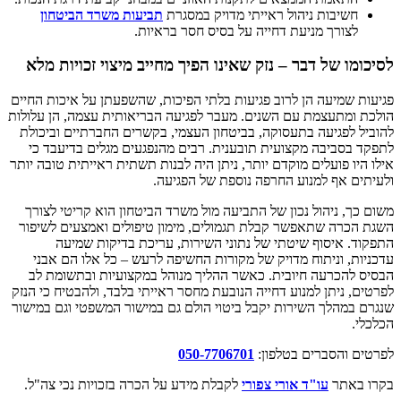
חשיבות ניהול ראייתי מדויק במסגרת
תביעות משרד הביטחון
לצורך מניעת דחייה על בסיס חסר בראיות.
לסיכומו של דבר – נזק שאינו הפיך מחייב מיצוי זכויות מלא
פגיעות שמיעה הן לרוב פגיעות בלתי הפיכות, שהשפעתן על איכות החיים
הולכת ומתעצמת עם השנים. מעבר לפגיעה הבריאותית עצמה, הן עלולות
להוביל לפגיעה בתעסוקה, בביטחון העצמי, בקשרים החברתיים וביכולת
לתפקד בסביבה מקצועית תובענית. רבים מהנפגעים מגלים בדיעבד כי
אילו היו פועלים מוקדם יותר, ניתן היה לבנות תשתית ראייתית טובה יותר
ולעיתים אף למנוע החרפה נוספת של הפגיעה.
משום כך, ניהול נכון של התביעה מול משרד הביטחון הוא קריטי לצורך
השגת הכרה שתאפשר קבלת תגמולים, מימון טיפולים ואמצעים לשיפור
התפקוד. איסוף שיטתי של נתוני השירות, עריכת בדיקות שמיעה
עדכניות, וניתוח מדויק של מקורות החשיפה לרעש – כל אלו הם אבני
הבסיס להכרעה חיובית. כאשר ההליך מנוהל במקצועיות ובתשומת לב
לפרטים, ניתן למנוע דחייה הנובעת מחסר ראייתי בלבד, ולהבטיח כי הנזק
שנגרם במהלך השירות יקבל ביטוי הולם גם במישור המשפטי וגם במישור
הכלכלי.
לפרטים והסברים בטלפון:
050-7706701
בקרו באתר
עו"ד אורי צפורי
לקבלת מידע על הכרה בזכויות נכי צה"ל.