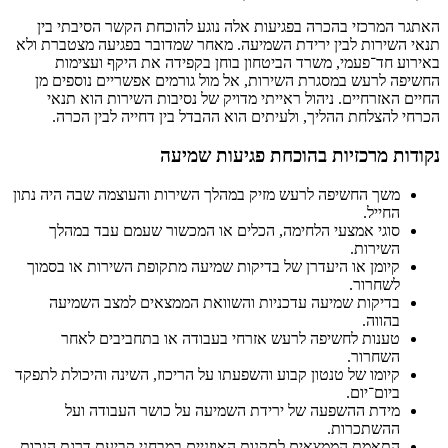
האתגר המרכזי בהכרה בפגיעות אלה נוגע להוכחת הקשר הסיבתי בין
תנאי השירות לבין ירידת השמיעה. מאחר שמדובר בפגיעה מצטברת ולא
באירוע חד־פעמי, משרד הביטחון בוחן בקפידה את היקף ועצימות
החשיפה לרעש במסגרת השירות, אל מול גורמים אפשריים נוספים מן
החיים האזרחיים. ניהול ראייתי מדויק של נסיבות השירות הוא תנאי
הכרחי להצלחת ההליך, ולעיתים הוא ההבדל בין דחייה לבין הכרה.
נקודות מרכזיות בהוכחת פגיעות שמיעה
משך החשיפה לרעש מזיק במהלך השירות והעוצמה שבה היה נתון
החייל.
סוגי אמצעי הלחימה, הכלים או המכשור שעמם עבד במהלך
השירות.
קיומן או היעדרן של בדיקות שמיעה מתקופת השירות או בסמוך
לשחרור.
בדיקות שמיעה עדכניות והשוואת הממצאים למצב השמיעה
בהווה.
טענות לחשיפה לרעש אזרחי בעבודה או בתחביבים לאחר
השחרור.
קיומו של טנטון קבוע והשפעתו על הריכוז, השינה והיכולת לתפקד
ביום־יום.
מידת ההשפעה של ירידת השמיעה על כושר העבודה ועל
ההשתכרות.
התאמת הממצאים לתקנות האוזניים במבחני קביעת דרגת הנכות.