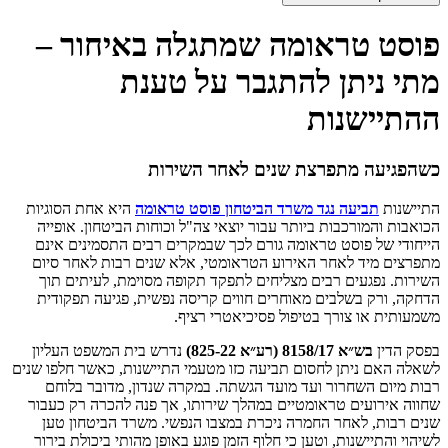
פוסט טראומה שמתגלה באיחור –
מתי ניתן להתגבר על טענת
ההתיישנות
כשהפגיעה מתפרצת שנים לאחר השירות
התיישנות
תביעה נגד משרד הביטחון פוסט טראומה
היא אחת הסוגיות
הכואבות והמורכבות ביותר עבור יוצאי צה"ל וכוחות הביטחון. אופייה
הייחודי של פוסט טראומה גורם לכך שבמקרים רבים התסמינים אינם
מתפרצים מיד לאחר האירוע הטראומטי, אלא שנים רבות לאחר סיום
השירות. נפגעים רבים מצליחים לתפקד תקופה מסוימת, לעיתים תוך
הדחקה, ורק בשלבים מאוחרים חווים קריסה נפשית, פגיעה תפקודית
משמעותית או צורך בטיפול פסיכיאטרי רציף.
בפסק הדין
בש״א 8158/17 (רע״א 825-22)
נדרש בית המשפט העליון
לשאלה האם ניתן לחסום תביעה כזו מטעמי התיישנות, כאשר חלפו שנים
רבות מיום השחרור ועד מועד הגשתה. במקרה שנדון, מדובר בלוחם
שחווה אירועים טראומטיים במהלך שירותו, אך פנה להכרה רק כעבור
שנים רבות, לאחר החמרה ניכרת במצבו הנפשי. משרד הביטחון טען
לשיהוי והתיישנות, וטען כי חלוף הזמן פוגע באופן מהותי ביכולת בירור