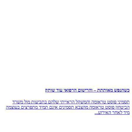
כשהנפש מאותתת – והרישום הרפואי עוד שותק
תסמיני פוסט טראומה והמשקל הראייתי שלהם בתביעות מול משרד
הביטחון פוסט טראומה מהצבא תסמינים אינם תמיד מתפרצים בעוצמה
מיד לאחר האירוע...