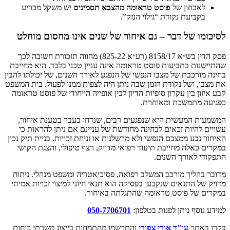
לאבחון של
פוסט טראומה מהצבא תסמינים
יש משקל מכריע
בקביעת נקודת “גילוי הנזק”.
לסיכומו של דבר – גם איחור של שנים אינו מחסום מוחלט
פסק הדין בש״א 8158/17 (רע״א 825-22) מהווה תזכורת חשובה לכך
שהתיישנות בתביעות פוסט טראומה אינה עניין טכני בלבד. היא מחייבת
בחינה מורכבת של מצבו הנפשי של הנפגע לאורך השנים, של יכולתו להבין
את מצבו, ושל נקודת הזמן שבה ניתן היה לצפות ממנו לפעול. בית המשפט
קבע איזון בין עקרון סופיות הדיון לבין אופייה הייחודי של פוסט טראומה
כפגיעה מתמשכת ומאוחרת.
המשמעות המעשית היא שנפגעים רבים, שנדחו בעבר בטענת איחור,
עשויים להיות זכאים לבחינה מחודשת של עניינם אם ניתן להראות כי
האיחור נבע ממצבם הנפשי ולא מרשלנות או זניחת זכויות. בניית תיק נכון
במקרים כאלה מחייבת תיעוד רפואי מדויק, רצף טיפולי, והצגת הקושי
התפקודי לאורך השנים.
מדובר בהליך מורכב המשלב רפואה, פסיכיאטריה ומשפט מנהלי. ניתוח
מדויק של התנאים שנקבעו בפסיקה הוא תנאי חיוני למיצוי זכויות אמיתי
במקרים של פוסט טראומה שהתגלתה באיחור.
למידע נוסף ניתן לפנות בטלפון:
050-7706701
בקרו באתר
עו"ד אורי צפורי
והתרשמו מהתמחות בייצוג משרתי כוחות