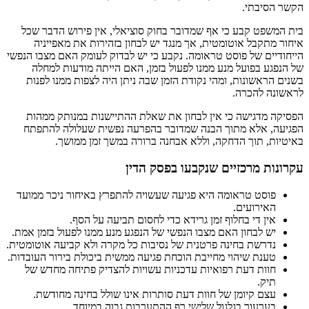
הקשר הסיבתי.
בית המשפט קבע כי אף שמדובר בחוק סוציאלי, אין פירוש הדבר שכל
איחור מתקבל אוטומטית, אך מנגד יש לבחון בזהירות את מאפייניה
הייחודיים של פוסט טראומה. נקבע כי יש לבדוק לעומק האם מצבו הנפשי
של הנפגע בפועל מנע ממנו לפעול בזמן, האם הייתה מודעות למחלה
בשנים הראשונות, ומהי נקודת הזמן שבה ניתן היה לצפות ממנו לפנות
לראשונה להכרה.
הפסיקה מדגישה כי אין לבחון את שאלת ההתיישנות במנותק ממהות
הפגיעה, אלא מתוך הבנה שמדובר בהפרעה נפשית שעלולה להתפתח
באיטיות, תוך הדחקה, וללא אבחנה ברורה במשך זמן ממושך.
עקרונות מרכזיים שנקבעו בפסק הדין
פוסט טראומה היא פגיעה שעשויה להתפרץ באיחור ניכר ממועד
האירועים.
אין די בחלוף זמן גרידא כדי לחסום תביעה על הסף.
יש לבחון האם מצבו הנפשי של הנפגע מנע ממנו לפעול בזמן אמת.
נדרשת בחינה פרטנית של נסיבות כל מקרה ולא קביעה אוטומטית.
טענת שיהוי מחייבת הוכחת פגיעה ממשית ביכולת בירור העובדות.
חוות דעת רפואיות עדכניות עשויות להצדיק פתיחה מחדש של
תיק.
עצם קיומן של חוות דעת סותרות אינו שולל בחינה מחודשת.
בערעור בגלגול שלישי רף ההתערבות גבוה במיוחד.