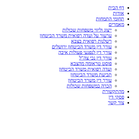
דף הבית
אודות
תחומי התמחות
מאמרים
ייצוג וליווי משפחות שכולות
ערעור על ועדה רפואית משרד הביטחון
רשלנות רפואית בצבא
עורך דין משרד הביטחון ירושלים
עורך דין לנפגעי פעולות איבה
עורך דין נכי צה"ל
פוסט טראומה מהצבא
ועדה רפואית משרד הביטחון
תביעת משרד הביטחון
עורך דין משרד הביטחון
הכרה במשפחות שכולות
מהתקשורת
פסקי דין
צור קשר