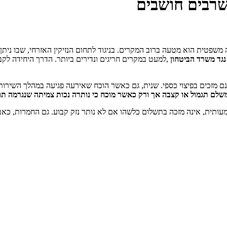
שרבים חושבים
שפטית הוא מטעה ברוב המקרים. בניגוד לתחום הנזיקין האזרחי, שבו ניתן לה
נגד
משרד הביטחון
,למעט במקרים חריגים ונדירים ביותר. הדרך היחידה לק
ם מזכים בפיצוי כספי. שנית, גם כאשר הוכח שאירעה פגיעה במהלך השירו
שלם תגמול
או קצבה אך ורק כאשר מוכח כי נותרה נכות צמיתה שנגרמה תו
מעותית, אינה מזכה בתשלום כלשהו אם לא נותר נזק קבוע. גם החמרות, כאב