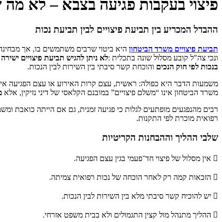
פיצוי בעקבות פגיעה בצבא – לא מה 
ההבדל המכריע בין תביעת פיצויים לבין תביעת נכות
תביעת פיצויים משרד הביטחון
היא ביטוי שרבים משתמשים בו, אך מבחינה מ
ונכי צה"ל קובע מסלול שונה בתכלית :
לא ניתן להגיש תביעת פיצויים ישירה 
בנכות לפי חוק הנכים
והוכחת קשר סיבתי בין השירות לבין הנכות.
משמעות הדבר היא כפולה: ראשית, עצם קרות האירוע או עצם הפגיעה אינ
משרד הביטחון אינו “משלם פיצויים” במובנם הקלאסי של דיני נזיקין, אלא
מ
רבים מהנפגעים מופתעים לגלות כי פגיעה זמנית, גם אם הייתה כואבת ומש
רפואית מוכרת לפי התקנות.
שלבי ההליך וההבחנות הקריטיות
 אין מסלול של פיצוי חד־פעמי בגין עצם הפגיעה.
 הזכאות קמה רק לאחר הוכחה של נכות רפואית צמיתה.
 יש להוכיח קשר סיבתי מלא בין השירות לבין הנכות.
 ההליך מתנהל מול קצין התגמולים ולא בבית משפט אזרחי.