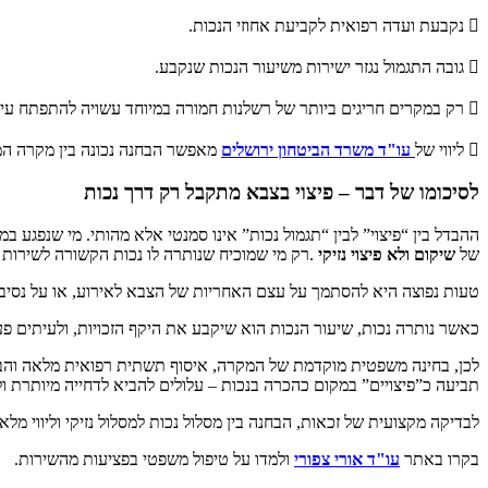
 נקבעת ועדה רפואית לקביעת אחוזי הנכות.
 גובה התגמול נגזר ישירות משיעור הנכות שנקבע.
 רק במקרים חריגים ביותר של רשלנות חמורה במיוחד עשויה להתפתח עילת תביעה אזרחית נפרדת.
 ליווי של
עו"ד משרד הביטחון ירושלים
מאפשר הבחנה נכונה בין מקרה המתא
לסיכומו של דבר – פיצוי בצבא מתקבל רק דרך נכות
ההבדל בין “פיצוי” לבין “תגמול נכות” אינו סמנטי אלא מהותי. מי שנפגע ב
של
שיקום ולא פיצוי נזיקי
.רק מי שמוכיח שנותרה לו נכות הקשורה לשירות – 
טעות נפוצה היא להסתמך על עצם האחריות של הצבא לאירוע, או על נסיבו
כאשר נותרה נכות, שיעור הנכות הוא שיקבע את היקף הזכויות, ולעיתים פע
לכן, בחינה משפטית מוקדמת של המקרה, איסוף תשתית רפואית מלאה והבנה מד
תביעה כ”פיצויים” במקום כהכרה בנכות – עלולים להביא לדחייה מיותרת ול
לבדיקה מקצועית של זכאות, הבחנה בין מסלול נכות למסלול נזיקי וליווי מל
בקרו באתר
עו"ד אורי צפורי
ולמדו על טיפול משפטי בפציעות מהשירות.