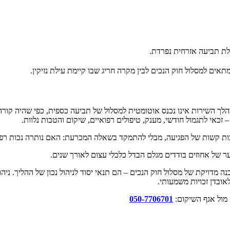
ים למסלול חוק הנכים לבין מקרה חריג שבו קיימת עילת נזיקין.
מהלך השירות אינו נכנס אוטומטית למסלול של תביעה כספית, כפי שהיה קורה ב
זכאי לתגמול חודשי, מענק, טיפולים רפואיים, שיקום והטבות נלוות.
ת קשות של הפגיעה, מבלי להתמקד בשאלה המכרעת: האם נותרה נכות רפואית
ר של אחוזים בודדים מגלם הבדל כלכלי עצום לאורך שנים.
ויקת של מסלול חוק הנכים – הם תנאי יסוד לניהול נכון של ההליך. ניהול ש
אובדן זכויות משמעותי.
א מול אגף השיקום:
050-7706701